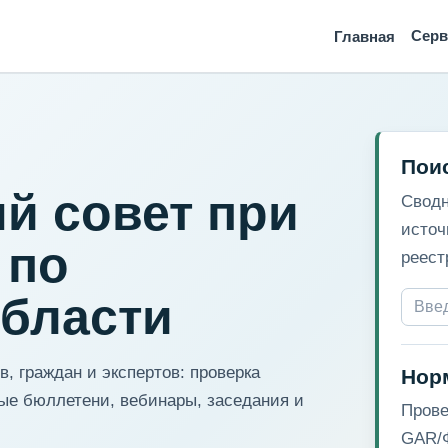
Сер
Главная
Пои
й совет при
Сводн
источ
 по
реест
области
, граждан и экспертов: проверка
Нор
ые бюллетени, вебинары, заседания и
Прове
GAR/Ф