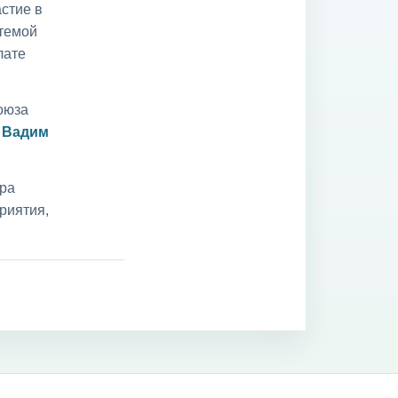
стие в
 темой
лате
оюза
и
Вадим
ара
риятия,