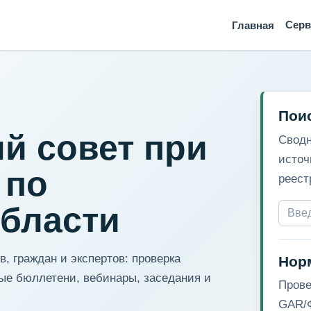
Сер
Главная
Пои
й совет при
Сводн
источ
 по
реест
области
, граждан и экспертов: проверка
Нор
ые бюллетени, вебинары, заседания и
Прове
GAR/Ф