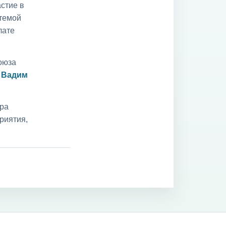
стие в
 темой
лате
оюза
и
Вадим
ара
риятия,