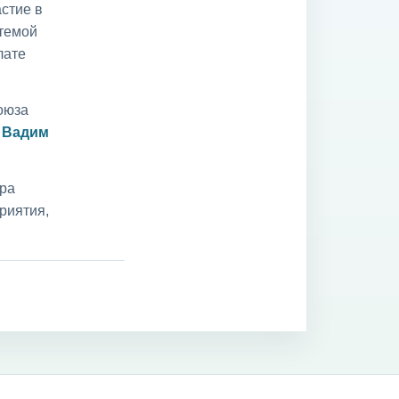
стие в
 темой
лате
оюза
и
Вадим
ара
риятия,