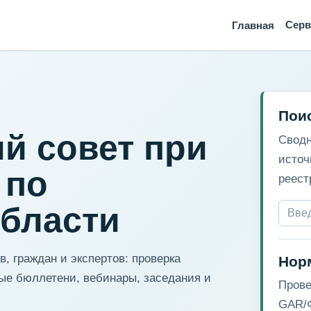
Сер
Главная
Пои
й совет при
Сводн
источ
 по
реест
области
, граждан и экспертов: проверка
Нор
ые бюллетени, вебинары, заседания и
Прове
GAR/Ф