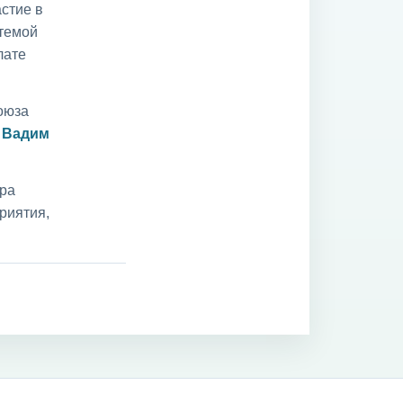
стие в
 темой
лате
оюза
и
Вадим
ара
риятия,