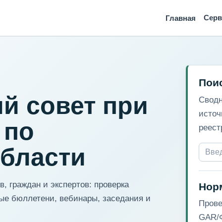
Сер
Главная
Пои
й совет при
Сводн
источ
 по
реест
области
, граждан и экспертов: проверка
Нор
ые бюллетени, вебинары, заседания и
Прове
GAR/Ф