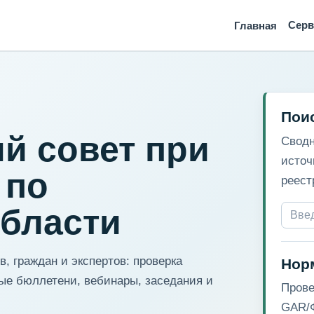
Сер
Главная
Пои
й совет при
Сводн
источ
 по
реест
области
, граждан и экспертов: проверка
Нор
ые бюллетени, вебинары, заседания и
Прове
GAR/Ф