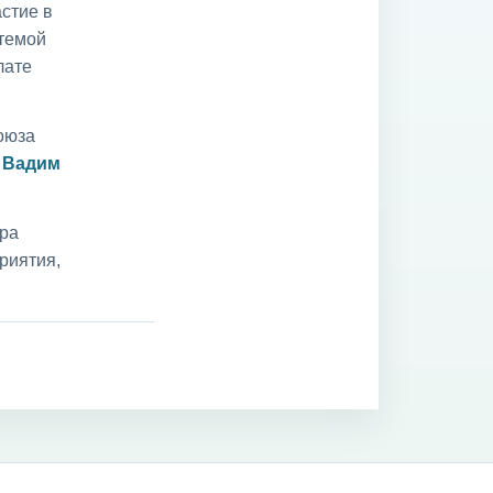
стие в
 темой
лате
оюза
и
Вадим
ара
риятия,