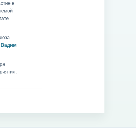
стие в
 темой
лате
оюза
и
Вадим
ара
риятия,