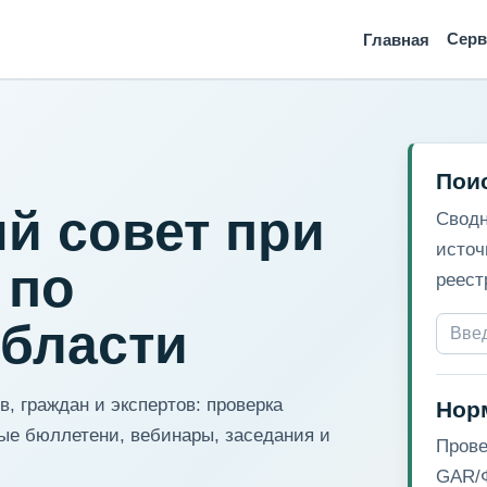
Сер
Главная
Пои
й совет при
Сводн
источ
 по
реест
области
, граждан и экспертов: проверка
Нор
ые бюллетени, вебинары, заседания и
Прове
GAR/Ф