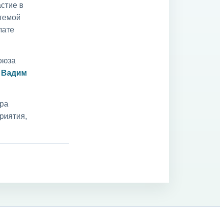
стие в
 темой
лате
оюза
и
Вадим
ара
риятия,