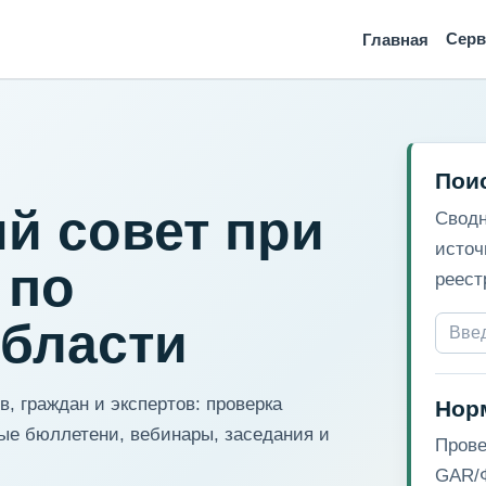
Сер
Главная
Пои
й совет при
Сводн
источ
 по
реест
области
, граждан и экспертов: проверка
Нор
ые бюллетени, вебинары, заседания и
Прове
GAR/Ф