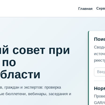
Сер
Главная
Пои
й совет при
Сводн
источ
 по
реест
области
, граждан и экспертов: проверка
Нор
ые бюллетени, вебинары, заседания и
Прове
GAR/Ф