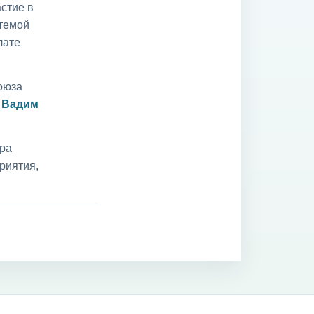
стие в
 темой
лате
оюза
и
Вадим
ара
риятия,