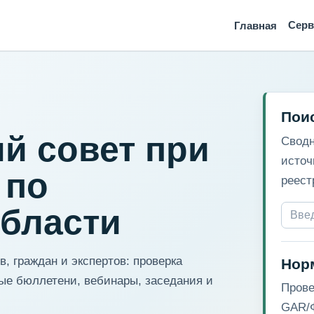
Сер
Главная
Пои
й совет при
Сводн
источ
 по
реест
области
, граждан и экспертов: проверка
Нор
ые бюллетени, вебинары, заседания и
Прове
GAR/Ф