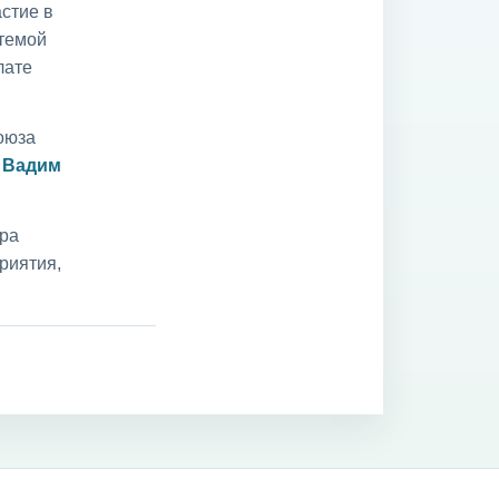
стие в
 темой
лате
оюза
и
Вадим
ара
риятия,