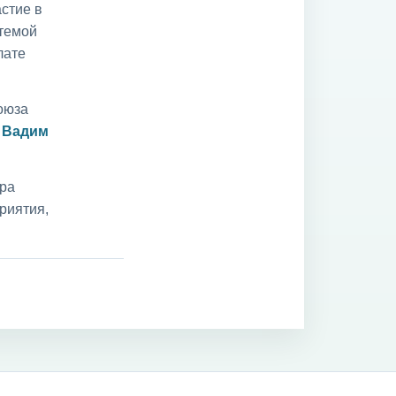
стие в
 темой
лате
оюза
и
Вадим
ара
риятия,