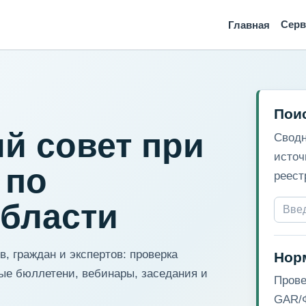
Сер
Главная
Пои
й совет при
Сводн
источ
 по
реест
области
, граждан и экспертов: проверка
Нор
ые бюллетени, вебинары, заседания и
Прове
GAR/Ф