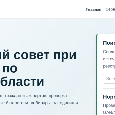
Сер
Главная
Пои
й совет при
Сводн
источ
 по
реест
области
, граждан и экспертов: проверка
Нор
ые бюллетени, вебинары, заседания и
Прове
GAR/Ф