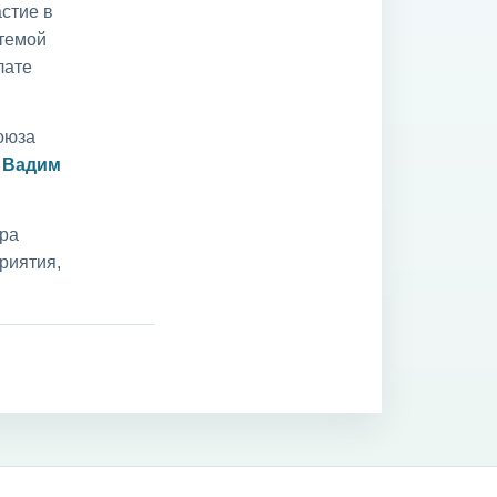
стие в
 темой
лате
оюза
и
Вадим
ара
риятия,