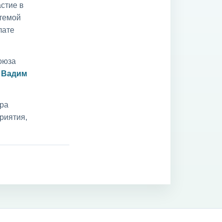
стие в
 темой
лате
оюза
и
Вадим
ара
риятия,