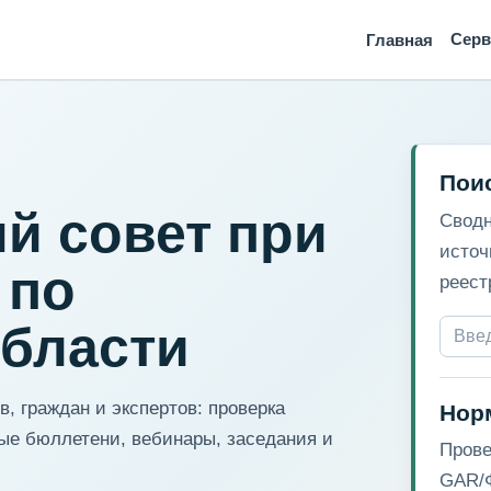
Сер
Главная
Пои
й совет при
Сводн
источ
 по
реест
области
, граждан и экспертов: проверка
Нор
ые бюллетени, вебинары, заседания и
Прове
GAR/Ф