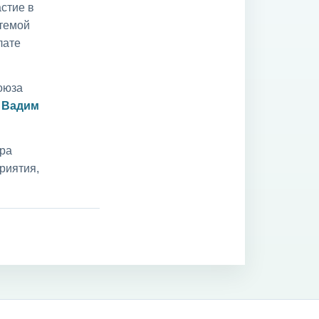
стие в
 темой
лате
оюза
и
Вадим
ара
риятия,