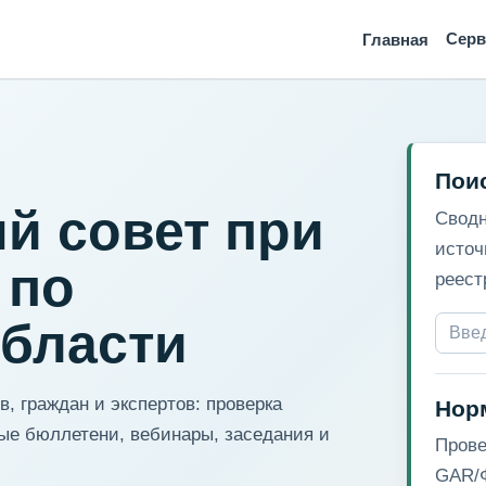
Сер
Главная
Пои
й совет при
Сводн
источ
 по
реест
области
, граждан и экспертов: проверка
Нор
ые бюллетени, вебинары, заседания и
Прове
GAR/Ф