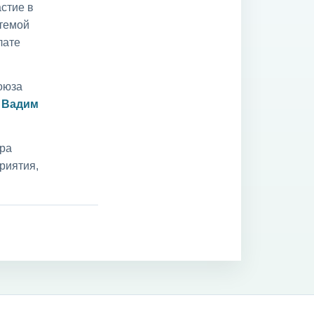
стие в
 темой
лате
оюза
и
Вадим
ара
риятия,