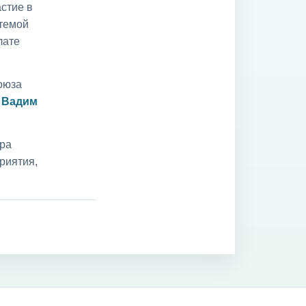
стие в
 темой
лате
оюза
и
Вадим
ара
риятия,