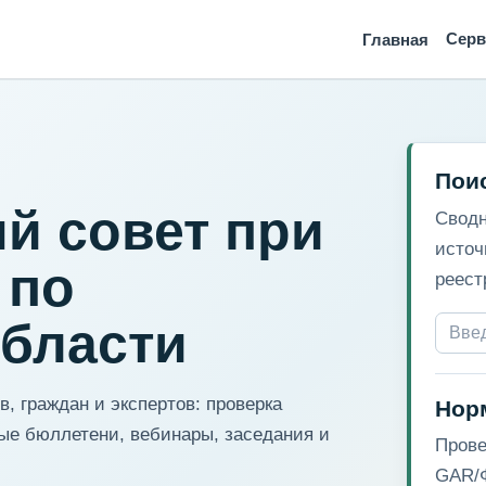
Сер
Главная
Пои
й совет при
Сводн
источ
 по
реест
области
, граждан и экспертов: проверка
Нор
ые бюллетени, вебинары, заседания и
Прове
GAR/Ф