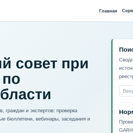
Сер
Главная
Пои
й совет при
Сводн
источ
 по
реест
области
, граждан и экспертов: проверка
Нор
ые бюллетени, вебинары, заседания и
Прове
GAR/Ф