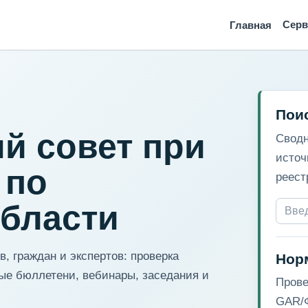
Сер
Главная
Пои
й совет при
Сводн
источ
 по
реест
области
, граждан и экспертов: проверка
Нор
ые бюллетени, вебинары, заседания и
Прове
GAR/Ф