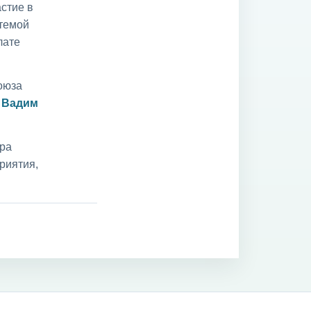
стие в
 темой
лате
оюза
и
Вадим
ара
риятия,