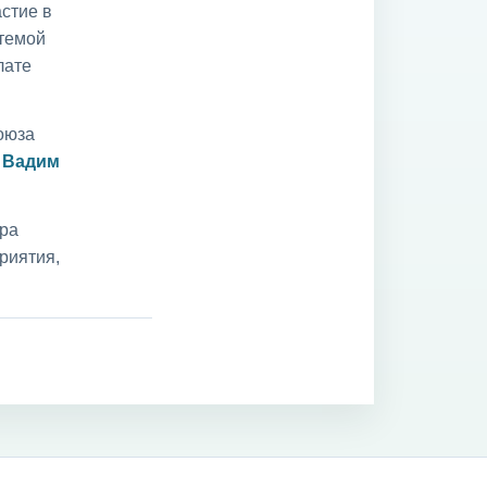
стие в
 темой
лате
оюза
и
Вадим
ара
риятия,