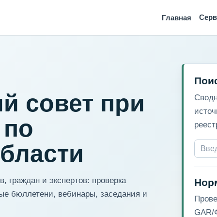
Сер
Главная
Пои
й совет при
Сводн
источ
 по
реест
области
, граждан и экспертов: проверка
Нор
ые бюллетени, вебинары, заседания и
Прове
GAR/Ф