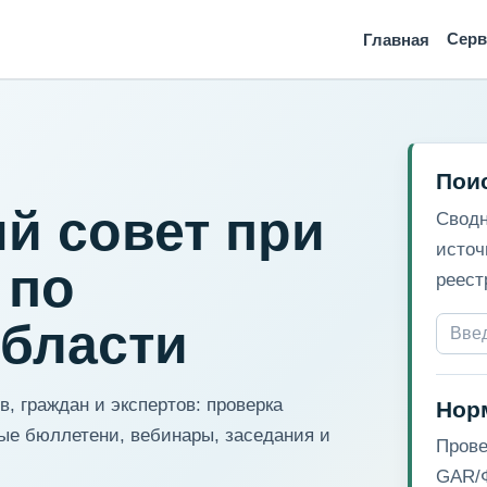
Сер
Главная
Пои
й совет при
Сводн
источ
 по
реест
области
, граждан и экспертов: проверка
Нор
ые бюллетени, вебинары, заседания и
Прове
GAR/Ф