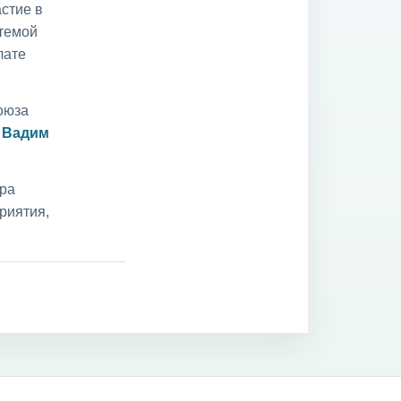
стие в
 темой
лате
оюза
и
Вадим
ара
риятия,