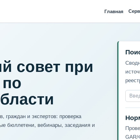
Сер
Главная
Пои
й совет при
Сводн
источ
 по
реест
области
, граждан и экспертов: проверка
Нор
ые бюллетени, вебинары, заседания и
Прове
GAR/Ф