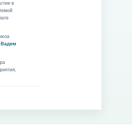
стие в
 темой
лате
оюза
и
Вадим
ара
риятия,