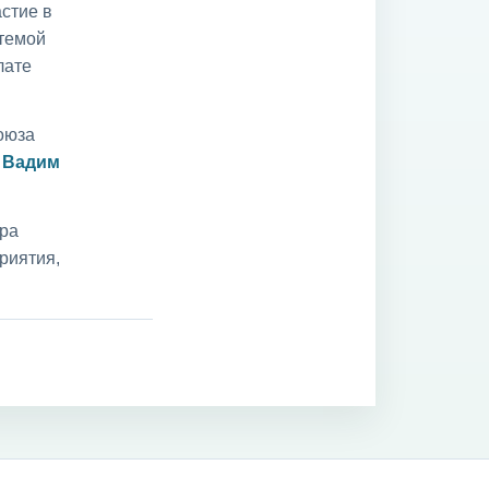
стие в
 темой
лате
оюза
и
Вадим
ара
риятия,