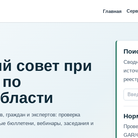
Сер
Главная
Пои
й совет при
Сводн
источ
 по
реест
области
, граждан и экспертов: проверка
Нор
ые бюллетени, вебинары, заседания и
Прове
GAR/Ф