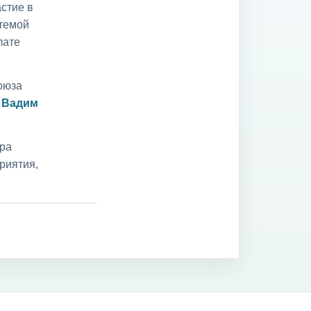
стие в
 темой
лате
оюза
и
Вадим
ара
риятия,