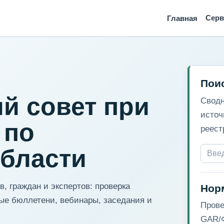
Сер
Главная
Пои
й совет при
Сводн
источ
 по
реест
области
, граждан и экспертов: проверка
Нор
ые бюллетени, вебинары, заседания и
Прове
GAR/Ф