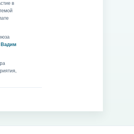
стие в
 темой
лате
оюза
и
Вадим
ара
риятия,