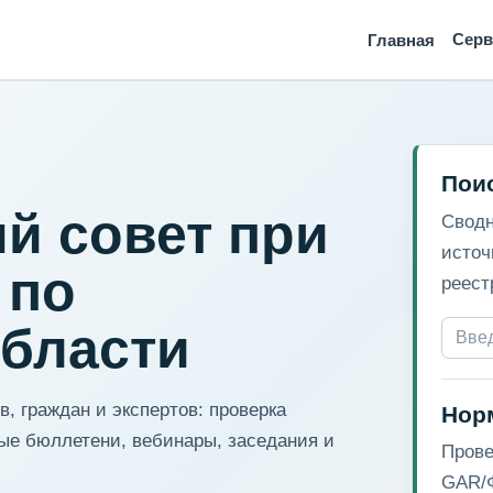
Сер
Главная
Пои
й совет при
Сводн
источ
 по
реест
области
, граждан и экспертов: проверка
Нор
ые бюллетени, вебинары, заседания и
Прове
GAR/Ф