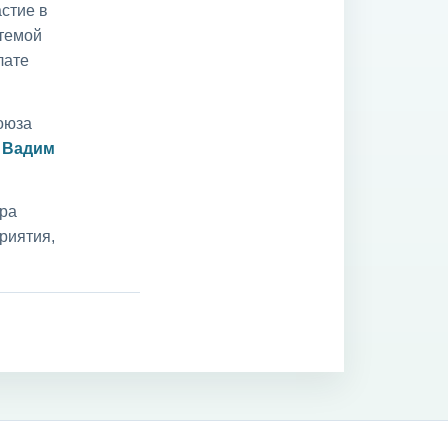
стие в
 темой
лате
оюза
и
Вадим
ара
риятия,