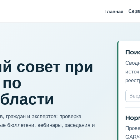
Сер
Главная
Пои
й совет при
Сводн
источ
 по
реест
области
, граждан и экспертов: проверка
Нор
ые бюллетени, вебинары, заседания и
Прове
GAR/Ф