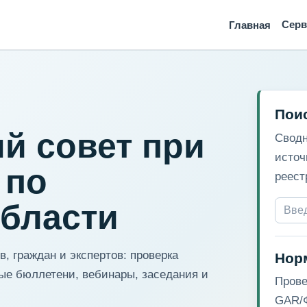
Сер
Главная
Пои
й совет при
Сводн
источ
 по
реест
области
, граждан и экспертов: проверка
Нор
ые бюллетени, вебинары, заседания и
Прове
GAR/Ф