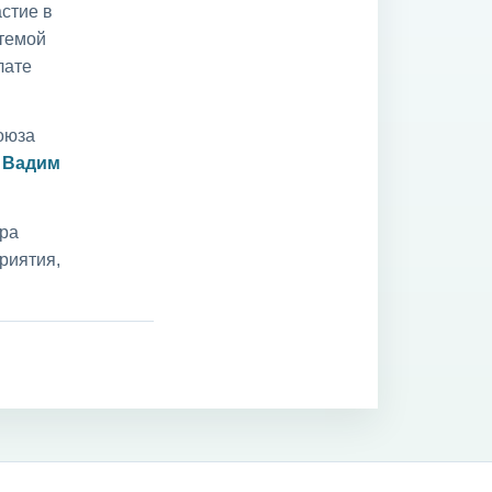
стие в
 темой
лате
оюза
и
Вадим
ара
риятия,