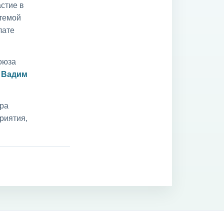
стие в
 темой
лате
оюза
и
Вадим
ара
риятия,