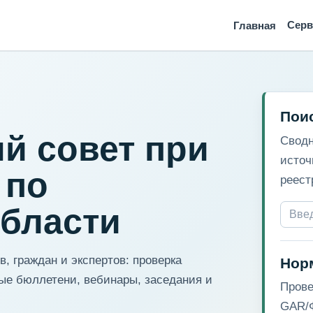
Сер
Главная
Пои
й совет при
Сводн
источ
 по
реест
области
, граждан и экспертов: проверка
Нор
ые бюллетени, вебинары, заседания и
Прове
GAR/Ф